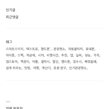
인기글
최근댓글
태그
스마트스이치
텍스트로
핸드폰'
관광명소
자동클릭커
휴대폰
아이폰
스펙
자급제
시차
비행시간
추천
앱
날씨
성능
가격
앱스토어
책관리
어플
갤럭시
할인
핸드폰
침수시
뺘졌을때
쉽게 외우는
방법
여행
계산기
응원 문구
인기관광명소
전체 방문자