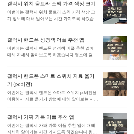
5의 출시 소식이 전해지면서 많은 이들의 이목이
갤럭시 워치 울트라 스펙 가격 색상 크기
CPU 종류: Octa-Core디스플레이크기: 163.1mm해
집중되고 있습니다. 이 모델은 중간 가격대 스마
상도: 1080 x 2340 (FHD+)종류: Super AMOLED색
이번에는 갤럭시 워치 울트라 스펙 가격 색상 크
트폰에서 뛰어난 가성비와 첨단 기능을 겸비해 소
심도: 16 M최대 주사율: 120 Hz카메라후면 카메라
기 정보에 대해 알아보는 시간 가지도록 하겠습니
비자들의 주목을 받고 있습니다. 특히 다양한 색
화소: 50.0 MP + 12..<
다. 삼성 갤럭시 워치 울트라는 다양한 기능과 탁
상 옵션과 우수한 성능은 합리적인 가격을 고려했
월한 성능을 자랑하는 스마트워치로, 뛰어난 내구
을 때 매력적인 선택지로 평가받고 있습니다. 갤
성, 세심한 건강 관리 기능, 정밀한 GPS 등을 갖추
갤럭시 핸드폰 성경책 어플 추천 앱
럭시 A35 자급제 가격 할인 스펙 성능 정보에 대
고 있어 많은 관심을 받고 있습니다. 이 글에서는
해 궁금하시다면 따라와세요. 1. 삼성 갤럭시 A3
이번에는 갤럭시 핸드폰 성경책 어플 추천 앱에
갤럭시 워치 울트라의 가격, 기능, 스펙을 상세히
5 스펙 항목세부 사항프로세서CPU 속도: 2.4 GH
대해 자세히 알아보도록 하겠습니다.평소에 갤럭
살펴보며, 성능에 대한 다양한 정보를 제공할 예
z, 2 GHzCPU 종류: Octa-Core디스플레이크기 (Mai
시 핸드폰 성경책 어플 추천 앱에 대해 자세히 알
정입니다. 갤럭시 워치 울트라 스펙 가격 색상 크
n Dis..<
고싶으셨던 분들에게 추천드립니다. 아래는 구글
기 정보에 대해 궁금하시다면 따라오세요~ 1.
플레이스토어에서 성경책어플로 검색했을때 가장
갤럭시 핸드폰 스마트 스위치 자료 옮기
갤럭시 워치 울트라 스펙 항목세부 사항프로세서
많은 사람들이 사용하는 어플입니다. 가장 인기있
기 (pc버전)
삼성 엑시노스 W1000 Wearable Processor (SC5553
는 성경책 어플에 대해 궁금하시다면 따라오세
5AHA)CPUARM big.LITTLE - DynamIQARM Cort
이번에는 갤럭시 핸드폰 스마트 스위치 pc버전을
요. 1. 성경 + 오디오 어플 소개 1) 성경 + 오디
ex-A78 MP1 1.6 GHz..<
이용해서 자료 옮기기 방법에 대해 알아보는 시간
오 어플 소개 이 어플은 구글플레이스토어에서
가지도록 하겟습니다. 갤럭시 핸드폰 스마트 스위
"성경책"로 검색했을때 1번째로 나오는 어플입니
치 pc버전을 이용해서 자료 옮기기 방법에 대해
다. 아래는 성경 + 오디오 어플에 대한 자세한 설
갤럭시 가짜 카톡 어플 추천 앱
알아보고 싶은분들에게 추천드립니다. 갤럭시 핸
명이니 참고하세요. 세계적으로 1억 8천 대가 넘
드폰 스마트 스위치 자료 옮기기 방법에 대해 궁
이번에는 갤럭시 가짜 카톡 어플 추천 앱에 대해
는 기기로 사람들이 무료 성경 앱을 사용해 말씀
금하시다면 따라오세요~ 1. 프로그램 다운로
자세히 알아가는 시간 가지도록 하겠습니다.평소
을 읽고, 듣고, 보고, 나누고 있습니다. 수백 가지