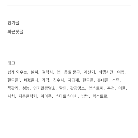
인기글
최근댓글
태그
쉽게 외우는
날씨
갤럭시
앱
응원 문구
계산기
비행시간
여행
핸드폰'
뺘졌을때
가격
침수시
자급제
핸드폰
휴대폰
스펙
책관리
성능
인기관광명소
할인
관광명소
앱스토어
추천
어플
시차
자동클릭커
아이폰
스마트스이치
방법
텍스트로