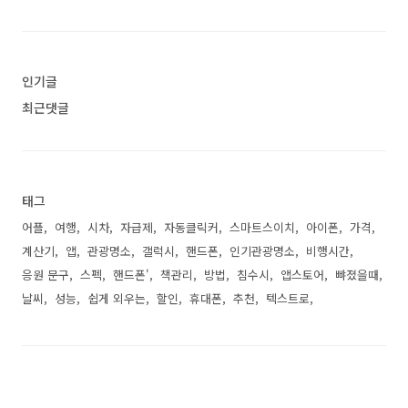
인기글
최근댓글
태그
어플
여행
시차
자급제
자동클릭커
스마트스이치
아이폰
가격
계산기
앱
관광명소
갤럭시
핸드폰
인기관광명소
비행시간
응원 문구
스펙
핸드폰'
책관리
방법
침수시
앱스토어
뺘졌을때
날씨
성능
쉽게 외우는
할인
휴대폰
추천
텍스트로