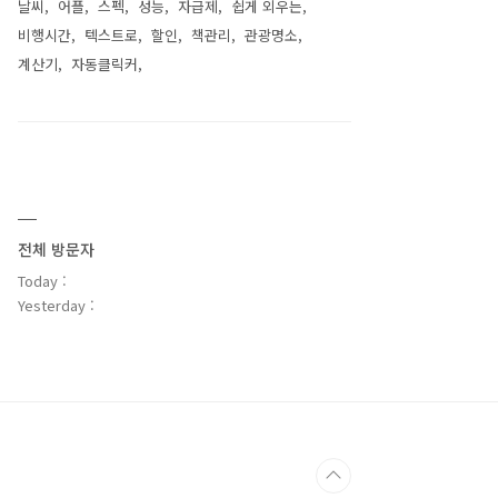
날씨
어플
스펙
성능
자급제
쉽게 외우는
비행시간
텍스트로
할인
책관리
관광명소
계산기
자동클릭커
전체 방문자
Today :
Yesterday :