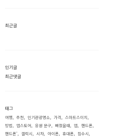
최근글
인기글
최근댓글
태그
여행
추천
인기관광명소
가격
스마트스이치
방법
앱스토어
응원 문구
뺘졌을때
앱
핸드폰
핸드폰'
갤럭시
시차
아이폰
휴대폰
침수시