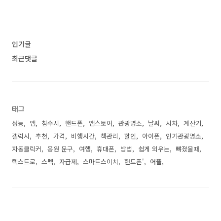
인기글
최근댓글
태그
성능
앱
침수시
핸드폰
앱스토어
관광명소
날씨
시차
계산기
갤럭시
추천
가격
비행시간
책관리
할인
아이폰
인기관광명소
자동클릭커
응원 문구
여행
휴대폰
방법
쉽게 외우는
뺘졌을때
텍스트로
스펙
자급제
스마트스이치
핸드폰'
어플