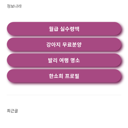
"노래방 노래검색"로 검색했을때 1번째로 나오는
정보나라
어플입니다. 아래는 노래방 노래검색 – TJ, KY 노
래방 번호 검색 어플에 대한 자세한 설명이니 참
고하세요. "음.. 그 노래가 뭐였지?"노래방만 가면
월급 실수령액
부르고 싶던 노래가 갑..<
강아지 무료분양
발리 여행 명소
한소희 프로필
최근글