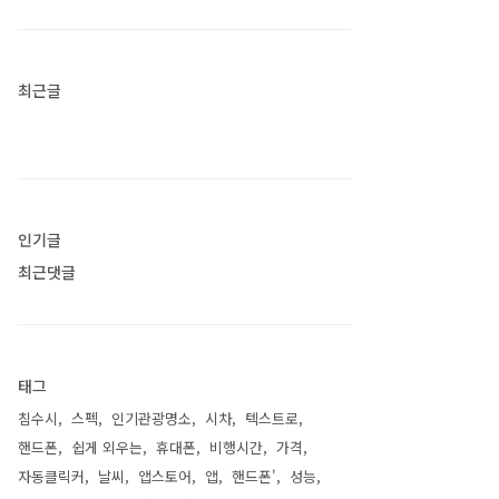
최근글
인기글
최근댓글
태그
침수시
스펙
인기관광명소
시차
텍스트로
핸드폰
쉽게 외우는
휴대폰
비행시간
가격
자동클릭커
날씨
앱스토어
앱
핸드폰'
성능