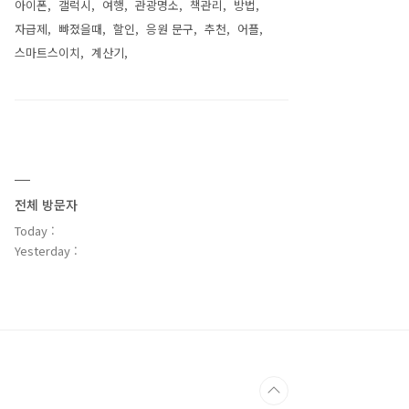
아이폰
갤럭시
여행
관광명소
책관리
방법
자급제
뺘졌을때
할인
응원 문구
추천
어플
스마트스이치
계산기
전체 방문자
Today :
Yesterday :