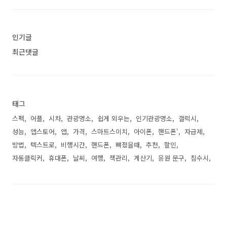
인기글
최근댓글
태그
스펙
어플
시차
관광명소
쉽게 외우는
인기관광명소
갤럭시
성능
앱스토어
앱
가격
스마트스이치
아이폰
핸드폰'
자급제
방법
텍스트로
비행시간
핸드폰
뺘졌을때
추천
할인
자동클릭커
휴대폰
날씨
여행
책관리
계산기
응원 문구
침수시