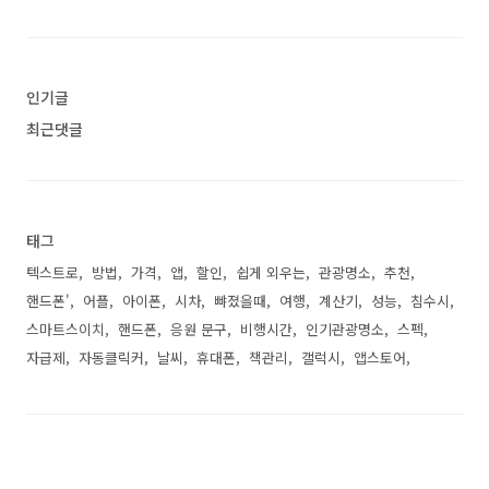
인기글
최근댓글
태그
텍스트로
방법
가격
앱
할인
쉽게 외우는
관광명소
추천
핸드폰'
어플
아이폰
시차
뺘졌을때
여행
계산기
성능
침수시
스마트스이치
핸드폰
응원 문구
비행시간
인기관광명소
스펙
자급제
자동클릭커
날씨
휴대폰
책관리
갤럭시
앱스토어