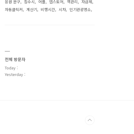
응원 문구
침수시
어플
앱스토어
책관리
자급제
자동클릭커
계산기
비행시간
시차
인기관광명소
전체 방문자
Today :
Yesterday :