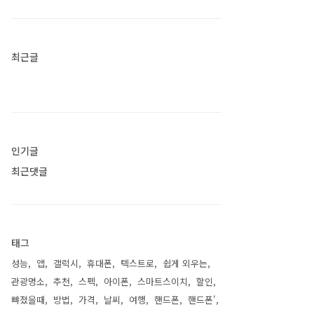
최근글
인기글
최근댓글
태그
성능
앱
갤럭시
휴대폰
텍스트로
쉽게 외우는
관광명소
추천
스펙
아이폰
스마트스이치
할인
뺘졌을때
방법
가격
날씨
여행
핸드폰
핸드폰'