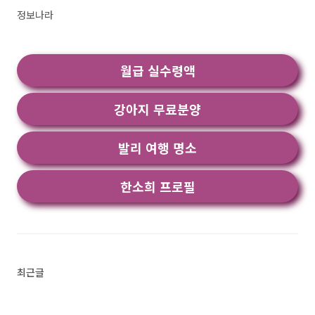
있는 연락처 정보를 25개 언어로 원활히 캡처하는
정보나라
ABBYY Business Card Reader (BCR)는 사업상 연
락처를 손쉽게 입력하고 관리하는 강력한 다기능
연락처 데이터 관리 앱입니다.- Mobile Star Awards
월급 실수령액
의 “..<
강아지 무료분양
발리 여행 명소
한소희 프로필
최근글