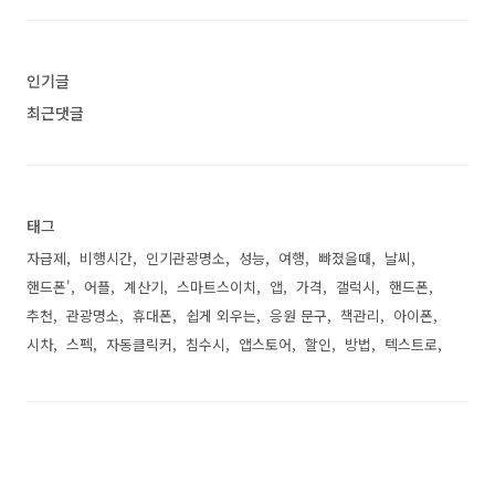
인기글
최근댓글
태그
자급제
비행시간
인기관광명소
성능
여행
뺘졌을때
날씨
핸드폰'
어플
계산기
스마트스이치
앱
가격
갤럭시
핸드폰
추천
관광명소
휴대폰
쉽게 외우는
응원 문구
책관리
아이폰
시차
스펙
자동클릭커
침수시
앱스토어
할인
방법
텍스트로