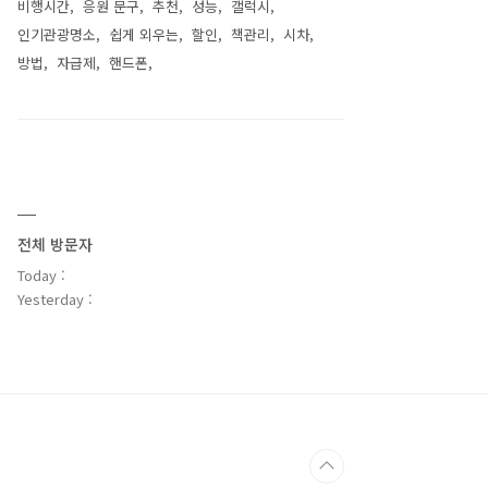
비행시간
응원 문구
추천
성능
갤럭시
인기관광명소
쉽게 외우는
할인
책관리
시차
방법
자급제
핸드폰
전체 방문자
Today :
Yesterday :