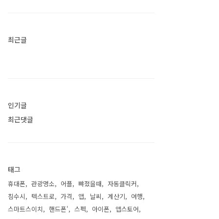
최근글
인기글
최근댓글
태그
휴대폰
관광명소
어플
뺘졌을때
자동클릭커
침수시
텍스트로
가격
앱
날씨
계산기
여행
스마트스이치
핸드폰'
스펙
아이폰
앱스토어