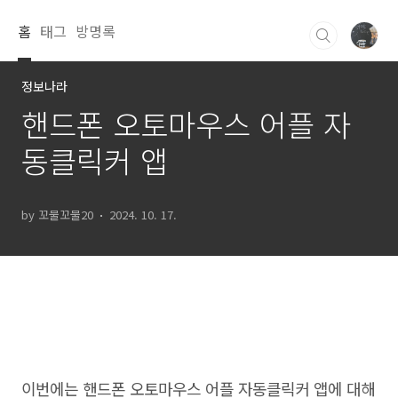
본문 바로가기
홈
태그
방명록
정보나라
핸드폰 오토마우스 어플 자
동클릭커 앱
by 꼬물꼬물20
2024. 10. 17.
이번에는 핸드폰 오토마우스 어플 자동클릭커 앱에 대해