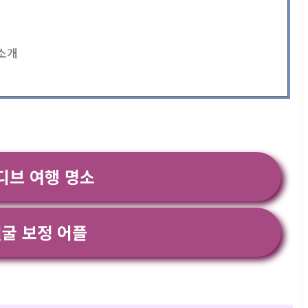
 소개
디브 여행 명소
굴 보정 어플