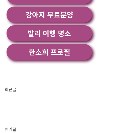
강아지 무료분양
발리 여행 명소
한소희 프로필
최근글
인기글