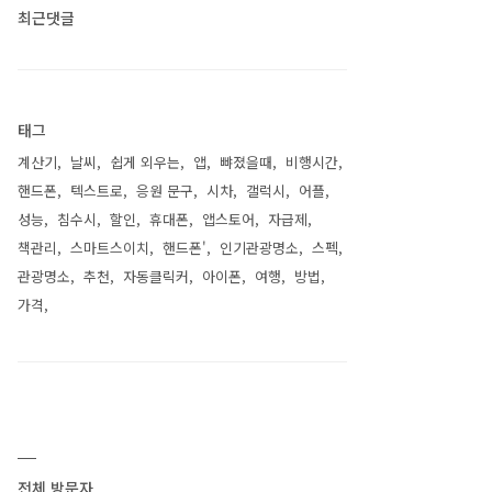
최근댓글
태그
계산기
날씨
쉽게 외우는
앱
뺘졌을때
비행시간
핸드폰
텍스트로
응원 문구
시차
갤럭시
어플
성능
침수시
할인
휴대폰
앱스토어
자급제
책관리
스마트스이치
핸드폰'
인기관광명소
스펙
관광명소
추천
자동클릭커
아이폰
여행
방법
가격
전체 방문자