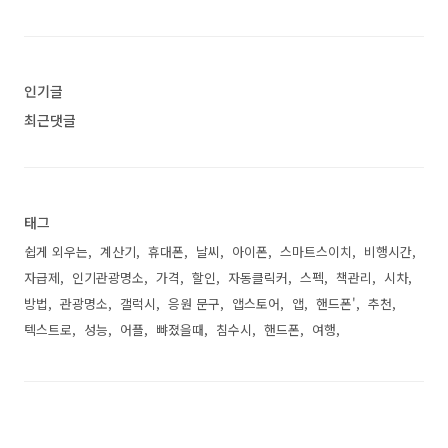
인기글
최근댓글
태그
쉽게 외우는
계산기
휴대폰
날씨
아이폰
스마트스이치
비행시간
자급제
인기관광명소
가격
할인
자동클릭커
스펙
책관리
시차
방법
관광명소
갤럭시
응원 문구
앱스토어
앱
핸드폰'
추천
텍스트로
성능
어플
뺘졌을때
침수시
핸드폰
여행