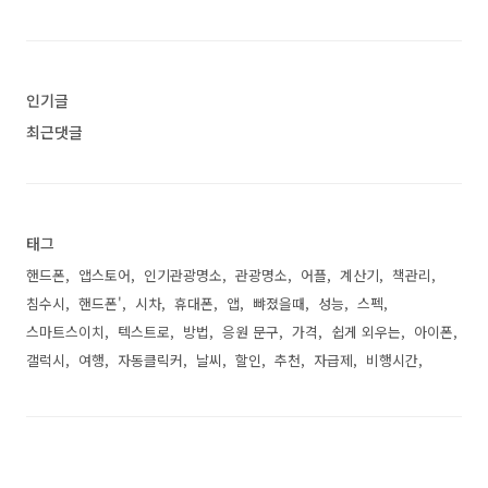
인기글
최근댓글
태그
핸드폰
앱스토어
인기관광명소
관광명소
어플
계산기
책관리
침수시
핸드폰'
시차
휴대폰
앱
뺘졌을때
성능
스펙
스마트스이치
텍스트로
방법
응원 문구
가격
쉽게 외우는
아이폰
갤럭시
여행
자동클릭커
날씨
할인
추천
자급제
비행시간