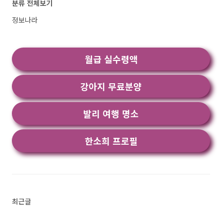
분류 전체보기
역 - 텍스트 번역은 빠르고 간편하며 직관..<
어플 소개 1) 단디헬퍼-베이비시터 / 가사도우미
전문 구인구직 어플 소개 이 어플은 구글플레이
정보나라
스토어에서 "가사도우미 구인 구직"로 검색했을
때 1번째로 나오는 어플입니다. 아래는 단디헬퍼-
베이비시터 / 가사도우미 전문 구인구직 어플에
월급 실수령액
대한 자세한 설명이니 참고하세요. 단디헬퍼는 베
이비..<
강아지 무료분양
발리 여행 명소
한소희 프로필
최근글