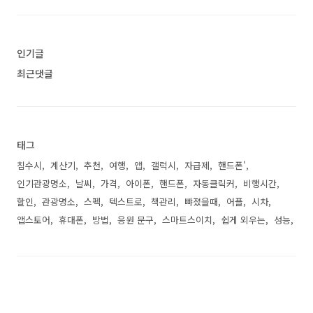
인기글
최근댓글
태그
침수시
계산기
추천
여행
앱
갤럭시
자급제
핸드폰'
인기관광명소
날씨
가격
아이폰
핸드폰
자동클릭커
비행시간
할인
관광명소
스펙
텍스트로
책관리
뺘졌을때
어플
시차
앱스토어
휴대폰
방법
응원 문구
스마트스이치
쉽게 외우는
성능