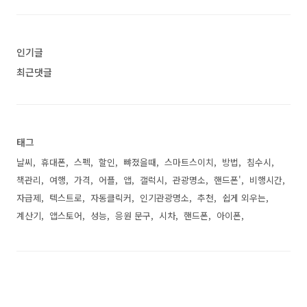
인기글
최근댓글
태그
날씨
휴대폰
스펙
할인
뺘졌을때
스마트스이치
방법
침수시
책관리
여행
가격
어플
앱
갤럭시
관광명소
핸드폰'
비행시간
자급제
텍스트로
자동클릭커
인기관광명소
추천
쉽게 외우는
계산기
앱스토어
성능
응원 문구
시차
핸드폰
아이폰